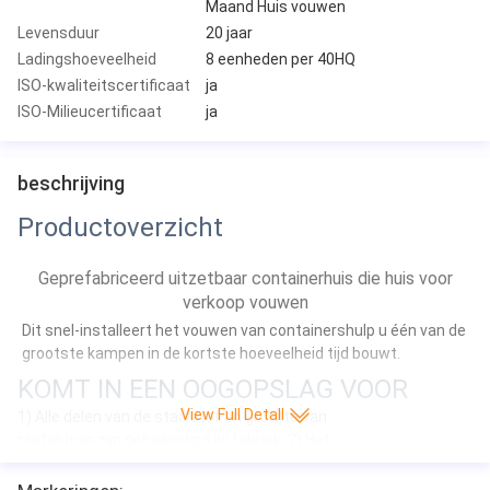
Maand Huis vouwen
Levensduur
20 jaar
Ladingshoeveelheid
8 eenheden per 40HQ
ISO-kwaliteitscertificaat
ja
ISO-Milieucertificaat
ja
beschrijving
Productoverzicht
Geprefabriceerd uitzetbaar containerhuis die huis voor
verkoop vouwen
Dit snel-installeert het vouwen van containershulp u één van de 
grootste kampen in de kortste hoeveelheid tijd bouwt.
KOMT IN EEN OOGOPSLAG VOOR
View Full Detall
1)
Alle delen van de staalstof en grootte van
prefabhuis zijn gebeëindigd bij fabriek. 2) Het
prefabhuis is lage kosten, duurzame
structuur, geschikte verhuizing, en