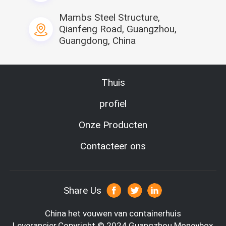
Mambs Steel Structure,
Qianfeng Road, Guangzhou,
Guangdong, China
Thuis
profiel
Achterkant
Enige eenheid
Onze Producten
Contacteer ons
PRODUCTSPECIFICATIES
Nr
Punt
Gegevens
1
grootte
2500*580
Share Us
2
staal
Vierkante b
China het vouwen van containerhuis
50mm EPS h
Leverancier.Copyright © 2024 Guangzhou Moneybox