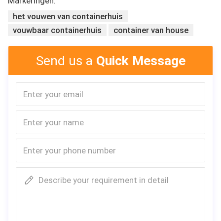
Markeringen:
milieubescherming, 3) Het materiaal van
het vouwen van containerhuis
prefabhuis is licht en gemakkelijk aan
installatie. één 14 vierkante meterhuis 2
vouwbaar containerhuis
container van house
arbeiders 10mins beëindigde installatie,
sparen arbeidskrachten en tijd.
Send us a
Quick Message
4)U kunt twee of meer containers combineren
samen om een groter gebied te zijn.
Describe your requirement in detail