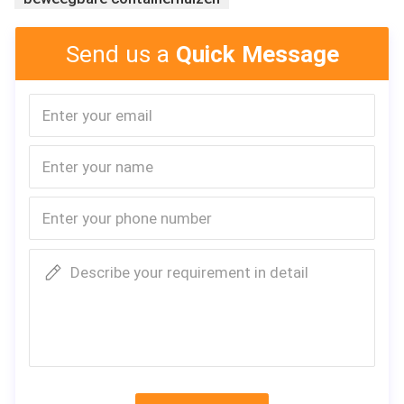
Producttype:
Het vouwen van container
Send us a
Quick Message
Materiaal:
Q235 SHS, Sandwichpaneel, Glasdeur
Stoffentype:
Lassen
Technieken:
AU, BS, ISO-NORM
Eigenschap:
Milieuvriendelijk, In water oplosbaar,
Decoratie:
Douanevereiste
Kleur:
Wit
Grootte:
2440*5800*2620mm
Describe your requirement in detail
De Techniekrapport van de toevluchtsoordkamer
Technische voorwaarden
1.1 algemene Technische Voorwaarde