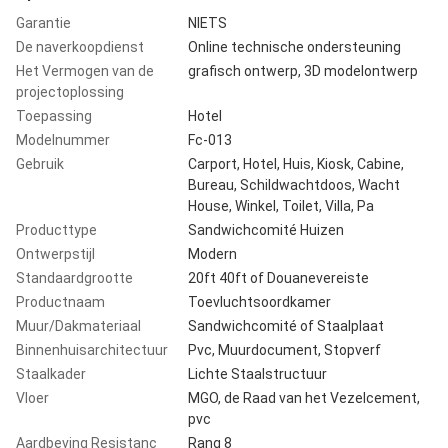
Garantie
NIETS
De naverkoopdienst
Online technische ondersteuning
Het Vermogen van de
grafisch ontwerp, 3D modelontwerp
projectoplossing
Toepassing
Hotel
Modelnummer
Fc-013
Gebruik
Carport, Hotel, Huis, Kiosk, Cabine,
Bureau, Schildwachtdoos, Wacht
House, Winkel, Toilet, Villa, Pa
Producttype
Sandwichcomité Huizen
Ontwerpstijl
Modern
Standaardgrootte
20ft 40ft of Douanevereiste
Productnaam
Toevluchtsoordkamer
Muur/Dakmateriaal
Sandwichcomité of Staalplaat
Binnenhuisarchitectuur
Pvc, Muurdocument, Stopverf
Staalkader
Lichte Staalstructuur
Vloer
MGO, de Raad van het Vezelcement,
pvc
Aardbeving Resistanc
Rang 8