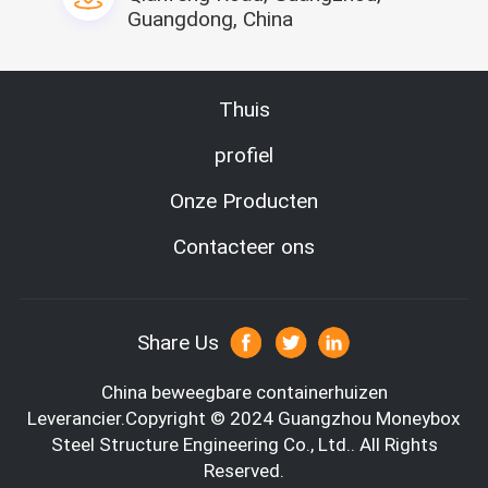
1.Calculation van vloerlading
Guangdong, China
(1) Bodembevloering
Structuurgewicht 0,4 kN/m2
Dode Ladingswaarde 0,4 kN/m2
Live Load Value 3,0 kN/m2
Thuis
(2) Dakraad
Structuurgewicht 0,3 kN/m2
profiel
Dode Ladingswaarde 0,3 kN/m2
Live Load Value 0,5 kN/m2
Onze Producten
Contacteer ons
2.Calculation van Windlading
Volgens de 15 Ontwerp duurzame jaren, is de basiswinddruk 
van windlading W0=0.3KN/m2
Share Us
China beweegbare containerhuizen
Leverancier.Copyright © 2024 Guangzhou Moneybox
Steel Structure Engineering Co., Ltd.. All Rights
Reserved.