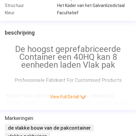
Structuur
Het Kader van het Galvanlizedstaal
Kleur
Facultatief
beschrijving
De hoogst geprefabriceerde
Container een 40HQ kan 8
eenheden laden Vlak pak
Professionele Fabrikant For Customised Products
Kan het vlak-pak prefabhuis als bureau, aanpassing, 
View Full Detall
kantine, badkamers en andere grote open plekken worden 
gebruikt, om aan de behoeften van bouwwerf, 
veldwerkkamp, sociale huisvesting, rampenplaats en 
Markeringen:
andere commerciële doeleinden te voldoen. Het vlak-pak 
de vlakke bouw van de pakcontainer
wordt wijd gebruikt op Europa, Japan, Midden-Oosten, 
Zuidoost-Azië, Maleisië, Filippijnen, Afrika en andere 