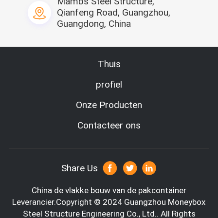
Mambs Steel Structure,
Qianfeng Road, Guangzhou,
Guangdong, China
Thuis
profiel
Onze Producten
Bedrijf Profie
Contacteer ons
Onze bedrijfsinformatie:
Moneybox-De Leider van New-generation Modulair van de het 
Share Us
Staalstructuur van Huisguangzhou Moneybox de Techniekco., 
wordt Ltd gevestigd in Panyu
China de vlakke bouw van de pakcontainer
district, Guangzhou-stad, met installatiegebied van meer dan 
Leverancier.Copyright © 2024 Guangzhou Moneybox
32.000 vierkante meters en meer dan 300 personeelsleden.
* Handelstype: Fabrikant
Steel Structure Engineering Co., Ltd.. All Rights