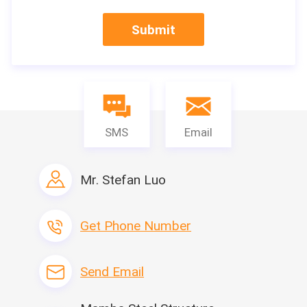
Bevloering THK
18mm
Standaar
Submit
Verpakking & Levering
SMS
Email
Mr. Stefan Luo
Get Phone Number
Send Email