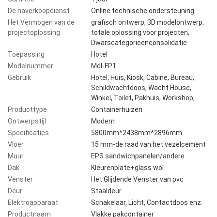
De naverkoopdienst
Online technische ondersteuning
Het Vermogen van de
grafisch ontwerp, 3D modelontwerp,
projectoplossing
totale oplossing voor projecten,
Dwarscategorieënconsolidatie
Toepassing
Hotel
Modelnummer
Mdl-FP1
Gebruik
Hotel, Huis, Kiosk, Cabine, Bureau,
Schildwachtdoos, Wacht House,
Winkel, Toilet, Pakhuis, Workshop,
Producttype
Containerhuizen
Ontwerpstijl
Modern
Specificaties
5800mm*2438mm*2896mm
Vloer
15 mm-de raad van het vezelcement
Muur
EPS sandwichpanelen/andere
Dak
Kleurenplate+glass wol
Venster
Het Glijdende Venster van pvc
Deur
Staaldeur
Elektroapparaat
Schakelaar, Licht, Contactdoos enz.
Productnaam
Vlakke pakcontainer