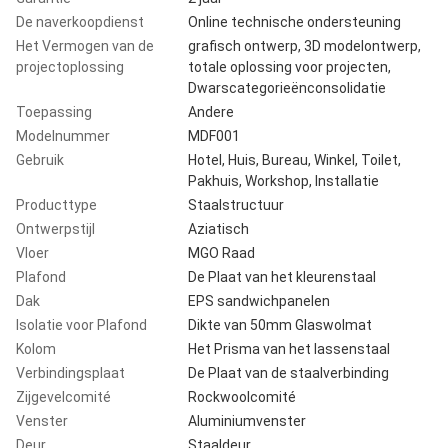
De naverkoopdienst
Online technische ondersteuning
Het Vermogen van de
grafisch ontwerp, 3D modelontwerp,
projectoplossing
totale oplossing voor projecten,
Dwarscategorieënconsolidatie
Toepassing
Andere
Modelnummer
MDF001
Gebruik
Hotel, Huis, Bureau, Winkel, Toilet,
Pakhuis, Workshop, Installatie
Producttype
Staalstructuur
Ontwerpstijl
Aziatisch
Vloer
MGO Raad
Plafond
De Plaat van het kleurenstaal
Dak
EPS sandwichpanelen
Isolatie voor Plafond
Dikte van 50mm Glaswolmat
Kolom
Het Prisma van het lassenstaal
Verbindingsplaat
De Plaat van de staalverbinding
Zijgevelcomité
Rockwoolcomité
Venster
Aluminiumvenster
Deur
Staaldeur