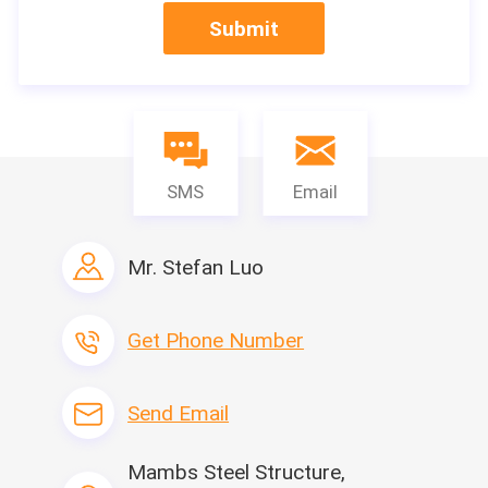
De DIENST:
Submit
1.
24 uren online &one aan de één dienst, lossen efficiënt
uw probleem op.
2. Professionele installatieteam en plaatsingenieurs voor
buitenland.
3.Customers zijn warm wordt ingestemd met om onze
fabriek op elk ogenblik, zelfs tijdens vakantie te bezoeken
die.
SMS
Email
4.Perfect regeling voor klanten van hotelreservering aan
product het verschepen.
Mr. Stefan Luo
Productdetail
Get Phone Number
Send Email
Mambs Steel Structure,