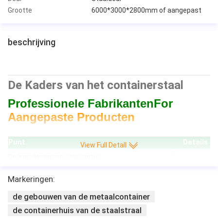
Grootte
6000*3000*2800mm of aangepast
beschrijving
De Kaders van het containerstaal
Professionele FabrikantenFor
Aangepaste Producten
Punt Details
View Full Detall
De norm demonteert Containerhuis
Bodem Zijstraal
Markeringen:
Het Kader van het bodemstaal
De Straal van het
(Het Hoofdstaalkader is gegalvaniseerd)
Bodem Dwarsstraal
de gebouwen van de metaalcontainer
Bodem Hoekmont
de containerhuis van de staalstraal
Hoogste Zijstraal