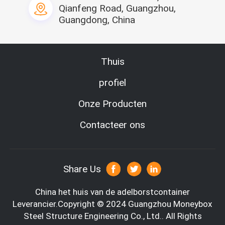
hoofdstraal
Qianfeng Road, Guangzhou,
32bottom kader
Guangdong, China
33base kader
34Bending stukken 
Thuis
van Buitenmuur
35Small de Comités 
profiel
van de 
golfsandwich
Onze Producten
Contacteer ons
Materiële Lijst
Share Us
Van de het Staalstructuur van Guangzhoumoneybox de 
China het huis van de adelborstcontainer
Techniekco., Ltd Filiaal „Container In het groot Alliance“ is het 
Leverancier.Copyright © 2024 Guangzhou Moneybox
grootste het leven containermerk in China. Het bedrijf is 
Steel Structure Engineering Co., Ltd.. All Rights
gestationeerd in economisch China en handel, vervoer en 