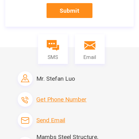
Submit
25Door hoofd
26Column
27Special-vormig 
de Buigende 
SMS
Email
Stukken van het 
Deurkader
28Threshold
Mr. Stefan Luo
29Special-vormig 
de Buigende 
Stukken van het 
Get Phone Number
Deurkader
Send Email
30bottom 
secundaire straal
31bottom 
Mambs Steel Structure,