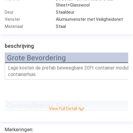
Sheet+Glasswool
Deur
Staaldeur
Venster
Alumiunvenster met Veiligheidsnet
Materiaal
Staal
beschrijving
Grote Bevordering
Lage kosten de prefab beweegbare 20ft container modulaire
containerhuis
Gedetailleerde Beelden
View Full Detall
1Column
13Lifting handvat
2base kader
14Roof omvat 
Markeringen:
3bottom kader
Comité