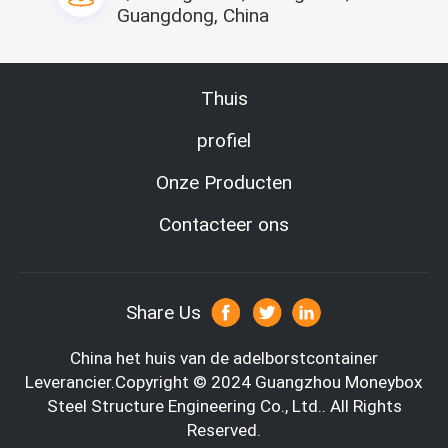
12Bending stukken 
22top kader 
Guangdong, China
van Buitenmuur
vierkante buis
23Lifting handvat
Thuis
24top kader 
vierkante buis
profiel
Onze Producten
25Door hoofd
Contacteer ons
26Column
Share Us
27Special-vormig 
de Buigende 
China het huis van de adelborstcontainer
Stukken van het 
Leverancier.Copyright © 2024 Guangzhou Moneybox
Deurkader
Steel Structure Engineering Co., Ltd.. All Rights
28Threshold
Reserved.
29Special-vormig 