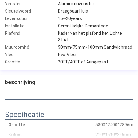
Venster
Aluminiumvenster
Sleutelwoord
Draagbaar Huis
Levensduur
15~20years
Installatie
Gemakkelijke Demontage
Plafond
Kader van het plafond het Lichte
Staal
Muurcomité
50mm/75mm/100mm Sandwichraad
Vloer
Pvc-Vloer
Grootte
20FT/40FT of Aangepast
beschrijving
Specificatie
Grootte:
5800*2400*2896mm
Kolom:
210*1510*3.0mm