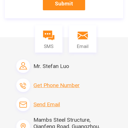
Submit
Open container
De open Container, gemakkelijk om grote goederen vanaf de
bovenkant te laden en leeg te maken, wordt gebruikt voor
SMS
Email
overzees en binnenlands vervoer.
Mr. Stefan Luo
Gedetailleerde Beelden
Get Phone Number
Send Email
Mambs Steel Structure,
Qianfeng Road, Guangzhou,