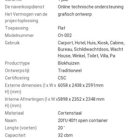
De naverkoopdienst
Online technische ondersteuning
Het Vermogen van de
grafisch ontwerp
projectoplossing
Toepassing
Flat
Modelnummer
Ot-002
Gebruik
Carport, Hotel, Huis, Kiosk, Cabine,
Bureau, Schildwachtdoos, Wacht
House, Winkel, Toilet, Villa, Pa
Producttype
Blokhuizen
Ontwerpstijl
Traditioneel
Certificering
CSC
Externe dimensies (l x W x
6058 x 2438 x 2591mm
H) (mm)
Interne Afmetingen (l x W x
5898 x 2352 x 2348 mm
H) (mm)
Materiaal
Cortenstaal
Naam
20ft/40ft open container
Lengte (voeten)
20 '
Capaciteit
32 cbm