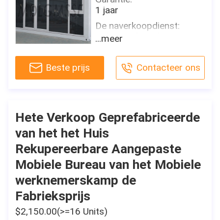
1 jaar
Modelnummer:
Mdl-FP1
De naverkoopdienst:
Online technische
Gebruik:
...meer
ondersteuning
Hotel, Huis, Kiosk, Cabine,
Bureau, Schildwachtdoos,
Het Vermogen van de
Beste prijs
Contacteer ons
Wacht House, Winkel, Toilet,
projectoplossing:
Pakhuis, Workshop,
grafisch ontwerp, 3D
modelontwerp, totale
Producttype:
oplossing voor projecten,
Containerhuizen
Hete Verkoop Geprefabriceerde
Dwarscategorieënconsolidati
Ontwerpstijl:
van het het Huis
Toepassing:
Modern
Hotel
Rekupereerbare Aangepaste
Vloer:
Plaats van herkomst:
15 mm-de raad van het
Mobiele Bureau van het Mobiele
Guangdong, China
vezelcement
werknemerskamp de
Merknaam:
Muur:
Fabrieksprijs
MDL
EPS sandwichpanelen/andere
Modelnummer:
$2,150.00(>=16 Units)
Dak: