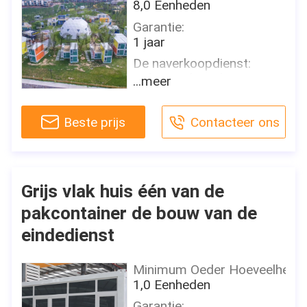
8,0 Eenheden
Garantie:
1 jaar
De naverkoopdienst:
Online technische
...meer
ondersteuning
Het Vermogen van de
Beste prijs
Contacteer ons
projectoplossing:
grafisch ontwerp, 3D
modelontwerp, totale
oplossing voor projecten,
Grijs vlak huis één van de
Dwarscategorieënconsolidati
pakcontainer de bouw van de
Toepassing:
Hotel
eindedienst
Plaats van herkomst:
Guangdong, China
Minimum Oeder Hoeveelheid
1,0 Eenheden
Merknaam:
MDL
Garantie: