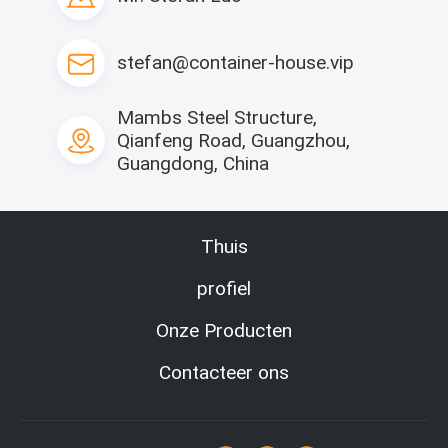
Aangepaste Kleur
Muur:
stefan@container-house.vip
50/75/100/125mm
Sandwichcomité
Mambs Steel Structure,
Sleutelwoord:
Qianfeng Road, Guangzhou,
Bureaucontainer
Guangdong, China
Structuur:
Het Kader van het
Galvanlizedstaal
Thuis
Elektriciteit:
Facultatief
profiel
Vervoer en lading:
8units/40HQ
Onze Producten
Modelleer nr.:
Contacteer ons
Ks-vriespunt-O1
Want more product information?
Get PDF Brochure