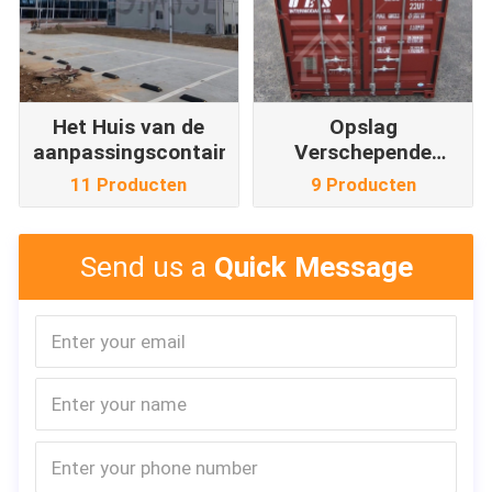
Het Huis van de
Opslag
aanpassingscontainer
Verschepende
Container
11 Producten
9 Producten
Send us a
Quick Message