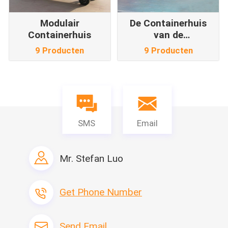
Modulair
De Containerhuis
Containerhuis
van de
staalstructuur
9 Producten
9 Producten
SMS
Email
Mr. Stefan Luo
Get Phone Number
Send Email