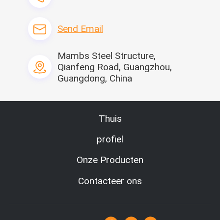
Venster:
Aluminiumvenster
Send Email
Deur:
Staaldeur
Mambs Steel Structure,
Qianfeng Road, Guangzhou,
Grootte:
Guangdong, China
6000*3000*2800mm of
aangepast
Interested in this product?
Thuis
Contact Seller
Get Latest Price from the
seller
profiel
Onze Producten
Contacteer ons