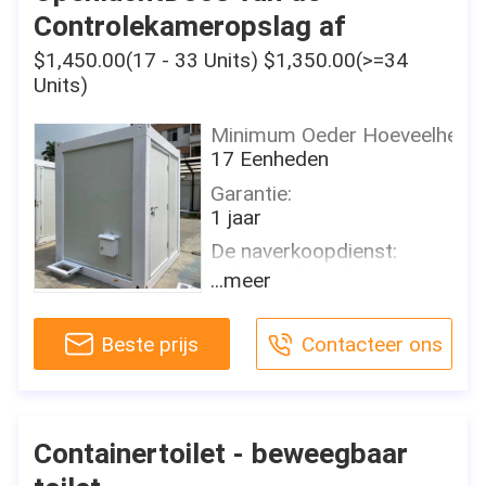
Hotel
Controlekameropslag af
Modelnummer:
$1,450.00(17 - 33 Units) $1,350.00(>=34
ED007
Units)
Gebruik:
Hotel, Huis, Bureau, Winkel,
Minimum Oeder Hoeveelheid
Toilet, Workshop, Installatie
17 Eenheden
Producttype:
Garantie:
Containerhuizen
1 jaar
Ontwerpstijl:
De naverkoopdienst:
Modern
Online technische
...meer
ondersteuning, Onsite-
Vloer:
Installatie, Onsite-Opleiding,
MGO Raad
Beste prijs
Contacteer ons
Onsite-Inspectie, Vrije verva
Muur:
Het Vermogen van de
EPS sandwichpanelen
projectoplossing:
Dak:
grafisch ontwerp, 3D
EPS sandwichpanelen
Containertoilet - beweegbaar
modelontwerp, totale
oplossing voor projecten,
Venster: