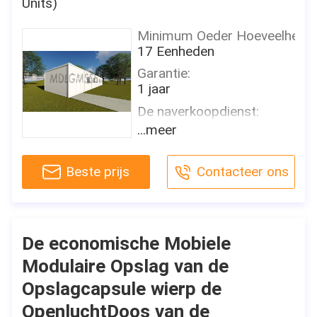
Units)
Minimum Oeder Hoeveelheid
17 Eenheden
Garantie:
1 jaar
De naverkoopdienst:
Online technische
...meer
ondersteuning, Onsite-
Installatie, Onsite-Opleiding,
Beste prijs
Contacteer ons
Onsite-Inspectie, Vrije verva
Het Vermogen van de
projectoplossing:
grafisch ontwerp, 3D
De economische Mobiele
modelontwerp, totale
oplossing voor projecten,
Modulaire Opslag van de
Dwarscategorieënconsolidatie
Opslagcapsule wierp de
an
OpenluchtDoos van de
Toepassing: